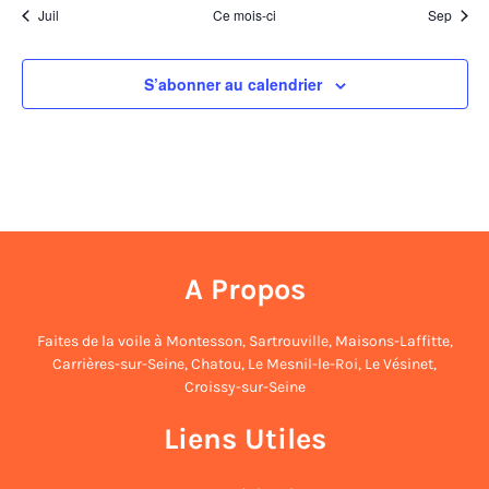
Juil
Ce mois-ci
Sep
S’abonner au calendrier
A Propos
Faites de la voile à
Montesson
,
Sartrouville
,
Maisons-Laffitte
,
Carrières-sur-Seine
,
Chatou
,
Le Mesnil-le-Roi
,
Le Vésinet
,
Croissy-sur-Seine
Liens Utiles