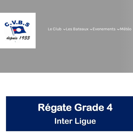
Le Club
Les Bateaux
Evenements
Météo