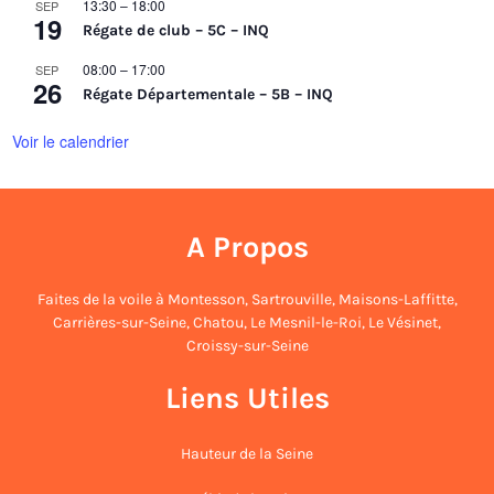
13:30
–
18:00
SEP
e
19
Régate de club – 5C – INQ
n
08:00
–
17:00
SEP
t
26
Régate Départementale – 5B – INQ
Voir le calendrier
A Propos
Faites de la voile à
Montesson
,
Sartrouville
,
Maisons-Laffitte
,
Carrières-sur-Seine
,
Chatou
,
Le Mesnil-le-Roi
,
Le Vésinet
,
Croissy-sur-Seine
Liens Utiles
Hauteur de la Seine