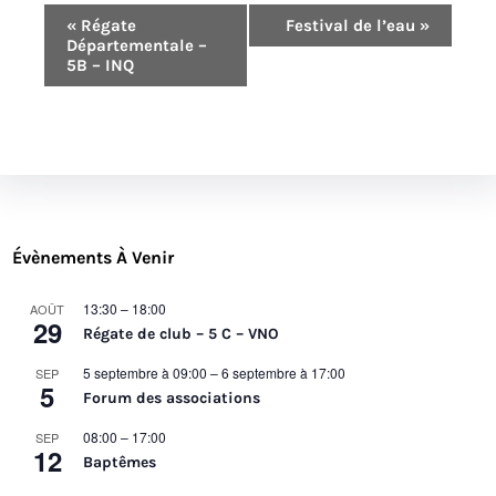
N
«
Régate
Festival de l’eau
»
Départementale –
a
5B – INQ
v
i
g
a
t
i
Évènements À Venir
o
n
13:30
–
18:00
AOÛT
29
É
Régate de club – 5 C – VNO
v
5 septembre à 09:00
–
6 septembre à 17:00
SEP
5
è
Forum des associations
n
08:00
–
17:00
SEP
e
12
Baptêmes
m