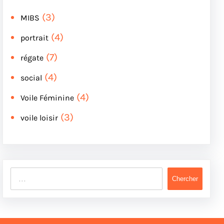
(3)
MIBS
(4)
portrait
(7)
régate
(4)
social
(4)
Voile Féminine
(3)
voile loisir
S
Chercher
e
a
r