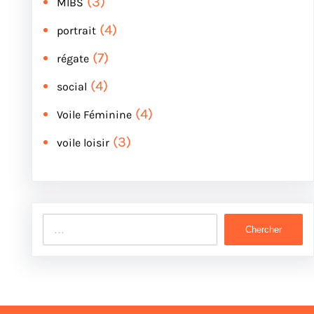
(3)
MIBS
(4)
portrait
(7)
régate
(4)
social
(4)
Voile Féminine
(3)
voile loisir
S
Chercher
e
a
r