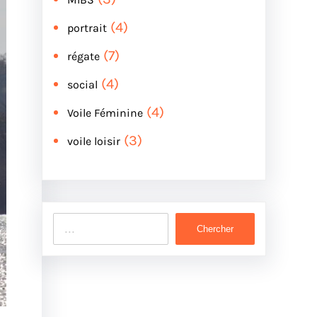
(4)
portrait
(7)
régate
(4)
social
(4)
Voile Féminine
(3)
voile loisir
S
Chercher
e
a
r